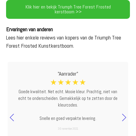
Klik hier en bekijk Triumph Tree Forest Frosted
kerstboom >>
Ervaringen van anderen
Lees hier enkele reviews van kopers van de Triumph Tree
Forest Frosted Kunstkerstboom.
"Aanrader"
☆
☆
☆
☆
☆
Goede kwaliteit. Net echt. Mooie kleur. Prachtig, niet van
echt te onderscheiden. Gemakkelijk op te zetten door de
kleurcodes.
Snelle en goed verpakte levering.
30 november 2021