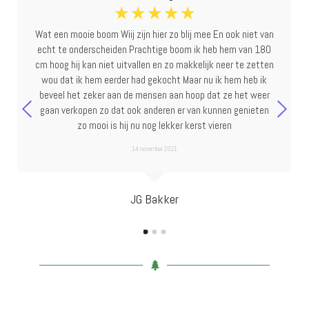
☆
☆
☆
☆
☆
Wat een mooie boom Wiij zijn hier zo blij mee En ook niet van
echt te onderscheiden Prachtige boom ik heb hem van 180
cm hoog hij kan niet uitvallen en zo makkelijk neer te zetten
wou dat ik hem eerder had gekocht Maar nu ik hem heb ik
beveel het zeker aan de mensen aan hoop dat ze het weer
gaan verkopen zo dat ook anderen er van kunnen genieten
zo mooi is hij nu nog lekker kerst vieren
14 november 2021
JG Bakker